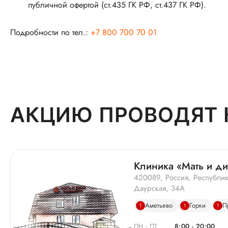
публичной офертой (ст.435 ГК РФ, ст.437 ГК РФ).
Подробности по тел.:
+7 800 700 70 01
АКЦИЮ ПРОВОДЯТ 
Клиника «Мать и ди
420089, Россия, Республика
Даурская, 34А
Аметьево
Горки
П
1
1
1
ПН - ПТ
8:00 - 20:00