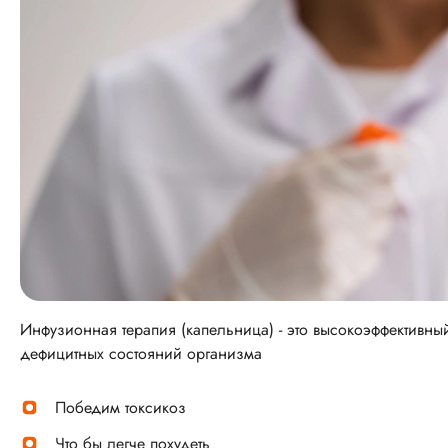
Инфузионная терапия (капельница) - это высокоэффективн
дефицитных состояний организма
Победим токсикоз
Что бы легче похудеть