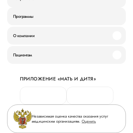
Программы
О компании
Миссия и ценности
Пациентам
Наши преимущества
Акции
История
ПРИЛОЖЕНИЕ «МАТЬ И ДИТЯ»
Личный кабинет
Новости
Персональные данные
Руководство
Горячая линия качества
Сотрудничество
Вопрос-ответ
Инвесторам
Независимая оценка качества оказания услуг
Приложение пациента
медицинским организациям.
Оценить
Журнал «Мать и дитя»
Статьи
Вакансии