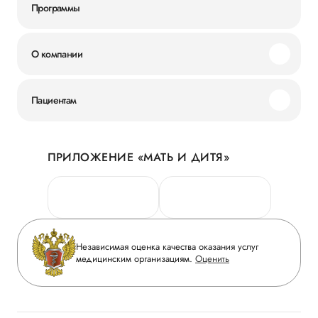
Программы
О компании
Миссия и ценности
Пациентам
Наши преимущества
Акции
История
ПРИЛОЖЕНИЕ «МАТЬ И ДИТЯ»
Личный кабинет
Новости
Персональные данные
Руководство
Горячая линия качества
Сотрудничество
Вопрос-ответ
Инвесторам
Независимая оценка качества оказания услуг
Приложение пациента
медицинским организациям.
Оценить
Журнал «Мать и дитя»
Статьи
Вакансии
Заболевания
Медицинский туризм